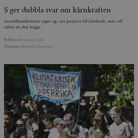
S ger dubbla svar om kärnkraften
Socialdemokraterna säger sig vara positiva till kärnkraft, men vill
sällan att den byggs.
Publicerad
29 juni 2026
Författare
Hannah Stutzinsky