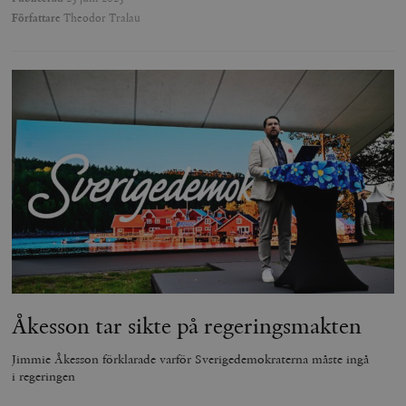
Författare
Theodor Tralau
Åkesson tar sikte på regerings­makten
Jimmie Åkesson förklarade varför Sverigedemokraterna måste ingå
i regeringen