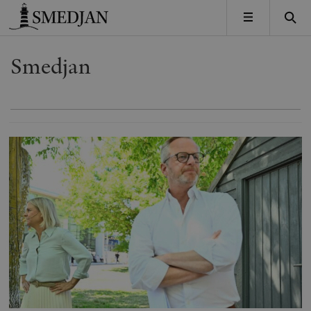
Timbro
MENY
Smedjan