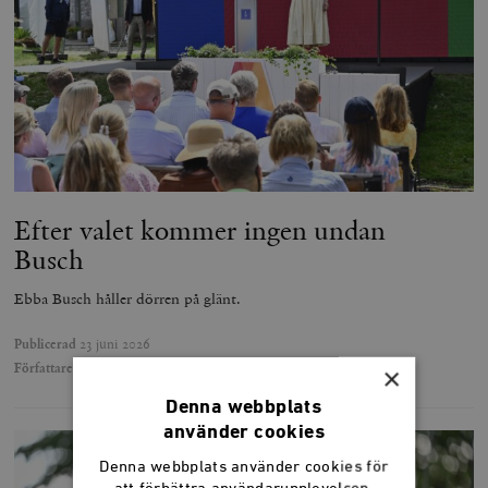
Efter valet kommer ingen undan
Busch
Ebba Busch håller dörren på glänt.
Publicerad
23 juni 2026
Författare
My Pohl
×
Denna webbplats
använder cookies
Denna webbplats använder cookies för