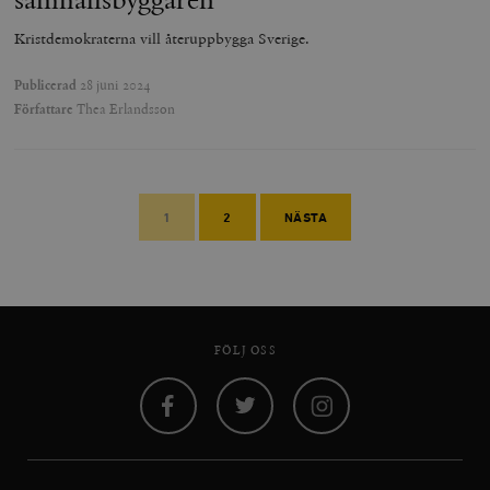
Kristdemokraterna vill återuppbygga Sverige.
Publicerad
28 juni 2024
Författare
Thea Erlandsson
1
2
NÄSTA
FÖLJ OSS
Facebook
Twitter
Instagram