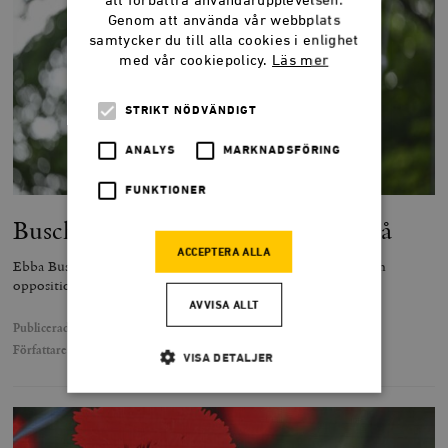
att förbättra användarupplevelsen.
Genom att använda vår webbplats
samtycker du till alla cookies i enlighet
med vår cookiepolicy.
Läs mer
STRIKT NÖDVÄNDIGT
ANALYS
MARKNADSFÖRING
FUNKTIONER
Busch bestämmer var striden ska stå
ACCEPTERA ALLA
Ebba Busch krattar manegen för en valrörelse där sjukvård och
oppositionens tidigare misslyckanden ska stå i fokus.
AVVISA ALLT
Publicerad
27 juni 2025
Författare
Bean Khalil
VISA DETALJER
Strikt nödvändigt
Analys