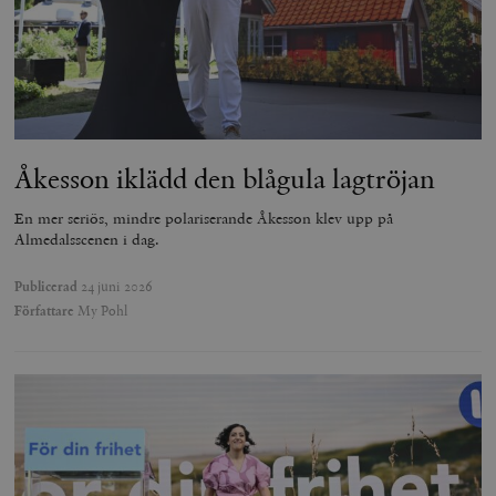
Åkesson iklädd den blågula lagtröjan
En mer seriös, mindre polariserande Åkesson klev upp på
Almedalsscenen i dag.
Publicerad
24 juni 2026
Författare
My Pohl