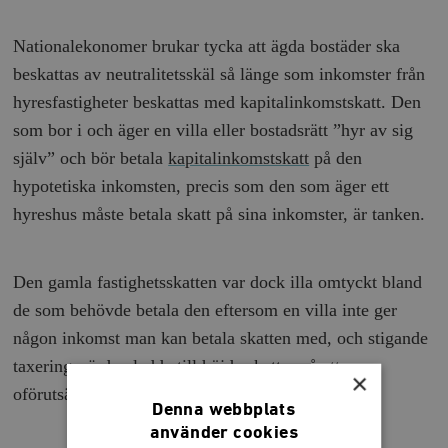
Nationalekonomer brukar tycka att ägda bostäder ska
beskattas av neutralitetsskäl så länge som inkomster från
hyresfastigheter beskattas med kapitalinkomstskatt. Den
som bor i och äger en villa eller bostadsrätt ”hyr av sig
själv” och bör betala
kapitalinkomstskatt
på den
hypotetiska inkomsten, precis som den som äger ett
hyreshus måste betala skatt på sina inkomster, är tanken.
Den gamla fastighetsskatten var dock illa omtyckt bland
de som behövde betala den eftersom en villa inte ger
någon inkomst man kan betala skatten med, och stigande
taxeringsvärden ledde till höjda skatter på ett
×
oförutsägbart sätt.
Denna webbplats
använder cookies