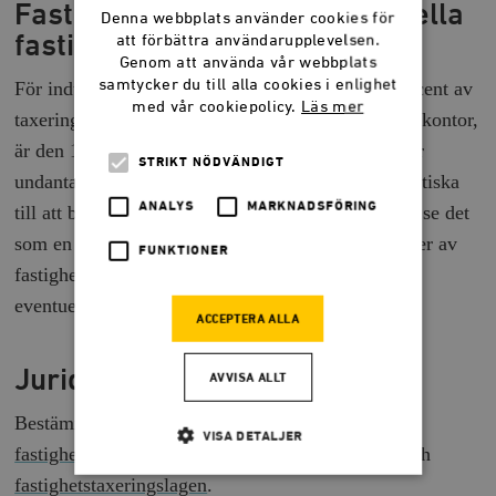
Fastighetsskatt på kommersiella
Denna webbplats använder cookies för
fastigheter
att förbättra användarupplevelsen.
Genom att använda vår webbplats
samtycker du till alla cookies i enlighet
För industrifastigheter är fastighetsskatten 0,5 procent av
med vår cookiepolicy.
Läs mer
taxeringsvärdet och för andra lokaler, till exempel kontor,
är den 1 procent. Skogsmark och jordbruksmark är
STRIKT NÖDVÄNDIGT
undantagna. Många nationalekonomer är mer skeptiska
ANALYS
MARKNADSFÖRING
till att beskatta kommersiella fastigheter. Man kan se det
som en sorts dubbelbeskattning, eftersom inkomster av
FUNKTIONER
fastigheter beskattas med kapitalinkomstskatt och
eventuellt
bolagsskatt
.
ACCEPTERA ALLA
Juridiskt
AVVISA ALLT
Bestämmelserna finns i
lagen om kommunal
VISA DETALJER
fastighetsavgift
,
lagen om statlig fastighetsskatt
och
fastighetstaxeringslagen
.