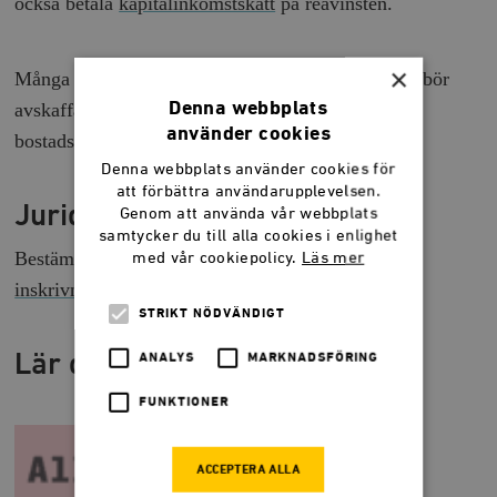
också betala
kapitalinkomstskatt
på reavinsten.
×
Många nationalekonomer anser att stämpelskatten bör
Denna webbplats
avskaffas, eftersom den minskar rörligheten på
använder cookies
bostadsmarknaden.
Denna webbplats använder cookies för
att förbättra användarupplevelsen.
Juridiskt
Genom att använda vår webbplats
samtycker du till alla cookies i enlighet
Bestämmelserna finns i
lagen om stämpelskatt vid
med vår cookiepolicy.
Läs mer
inskrivningsmyndigheter
.
STRIKT NÖDVÄNDIGT
Lär dig mer om skatter
ANALYS
MARKNADSFÖRING
FUNKTIONER
ACCEPTERA ALLA