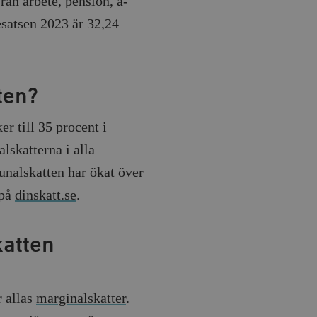
rån arbete, pension, a-
esatsen 2023 är 32,24
ten?
er till 35 procent i
skatterna i alla
alskatten har ökat över
 på
dinskatt.se
.
atten
r allas
marginalskatter
.