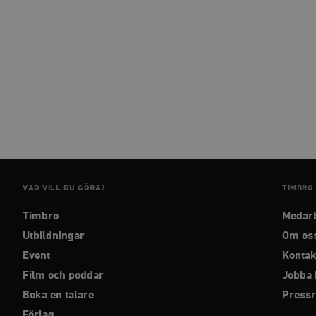
_fbp
_ga_YBG49SLCTY
vuid
_hjSessionUser_675006
_hjIncludedInSessionSa
_hjSession_675006
VAD VILL DU GÖRA?
TIMBRO
Timbro
Medar
Utbildningar
Om os
Event
Kontak
Film och poddar
Jobba 
Boka en talare
Press
Förlag