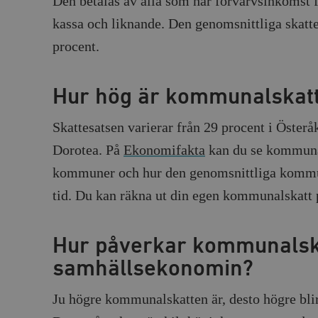
Den betalas av alla som har förvärvsinkomst f
kassa och liknande. Den genomsnittliga skatt
procent.
Hur hög är kommunalskat
Skattesatsen varierar från 29 procent i Österåk
Dorotea. På
Ekonomifakta
kan du se kommunal
kommuner och hur den genomsnittliga kommun
tid. Du kan räkna ut din egen kommunalskatt
Hur påverkar kommunalsk
samhällsekonomin?
Ju högre kommunalskatten är, desto högre bli