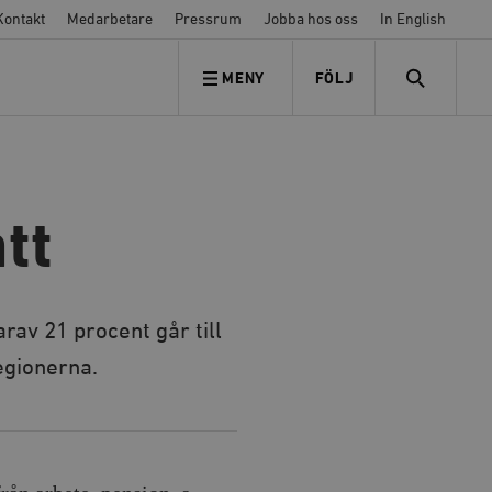
Kontakt
Medarbetare
Pressrum
Jobba hos oss
In English
MENY
FÖLJ
FÖLJ OSS
SEARCH
tt
rav 21 procent går till
egionerna.