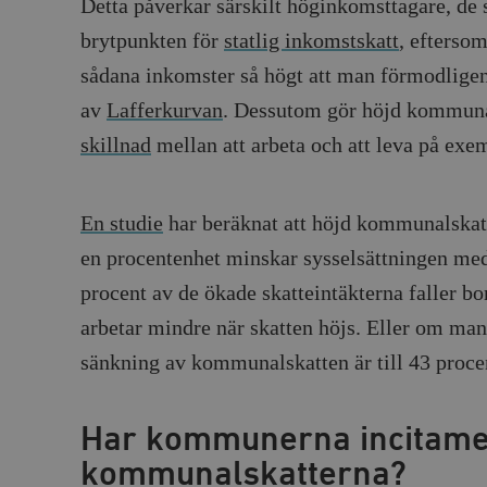
Detta påverkar särskilt höginkomsttagare, de
brytpunkten för
statlig inkomstskatt
, efterso
sådana inkomster så högt att man förmodligen 
av
Lafferkurvan
. Dessutom gör höjd kommunal
skillnad
mellan att arbeta och att leva på exe
En studie
har beräknat att höjd kommunalskat
en procentenhet minskar sysselsättningen med
procent av de ökade skatteintäkterna faller bo
arbetar mindre när skatten höjs. Eller om man
sänkning av kommunalskatten är till 43 procen
Har kommunerna incitamen
kommunalskatterna?