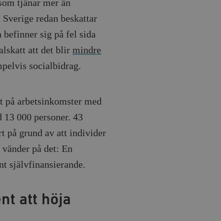
 som tjänar mer än
m Sverige redan beskattar
befinner sig på fel sida
skatt att det blir
mindre
mpelvis socialbidrag.
t på arbetsinkomster med
 13 000 personer. 43
rt på grund av att individer
 vänder på det: En
t självfinansierande.
t att höja