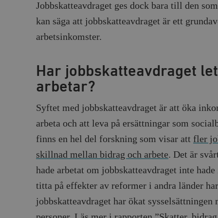
Jobbskatteavdraget ges dock bara till den so
kan säga att jobbskatteavdraget är ett grundav
arbetsinkomster.
Har jobbskatteavdraget lett 
arbetar?
Syftet med jobbskatteavdraget är att öka inko
arbeta och att leva på ersättningar som social
finns en hel del forskning som visar att
fler j
skillnad mellan bidrag och arbete
. Det är svå
hade arbetat om jobbskatteavdraget inte hade
titta på effekter av reformer i andra länder har
jobbskatteavdraget har ökat sysselsättninge
personer. Läs mer i rapporten
”Skatter, bidrag