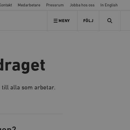
Kontakt
Medarbetare
Pressrum
Jobba hos oss
In English
MENY
FÖLJ
FÖLJ OSS
SEARCH
draget
ill alla som arbetar.