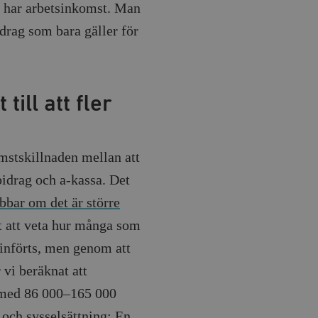
m har arbetsinkomst. Man
drag som bara gäller för
till att fler
mstskillnaden mellan att
bidrag och a-kassa. Det
obbar om det är större
rt att veta hur många som
 införts, men genom att
 vi beräknat att
n med 86 000–165 000
 och sysselsättning: En