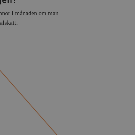
gen?
kronor i månaden om man
lskatt.