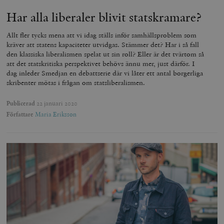
Har alla liberaler blivit statskramare?
Allt fler tycks mena att vi idag ställs inför samhällsproblem som
kräver att statens kapaciteter utvidgas. Stämmer det? Har i så fall
den klassiska liberalismen spelat ut sin roll? Eller är det tvärtom så
att det statskritiska perspektivet behövs ännu mer, just därför. I
dag inleder Smedjan en debattserie där vi låter ett antal borgerliga
skribenter mötas i frågan om statsliberalismen.
Publicerad
22 januari 2020
Författare
Maria Eriksson