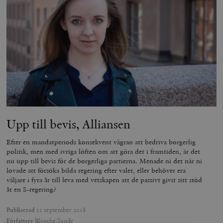
Upp till bevis, Alliansen
Efter en mandatperiods konsekvent vägran att bedriva borgerlig
politik, men med ivriga löften om att göra det i framtiden, är det
nu upp till bevis för de borgerliga partierna. Menade ni det när ni
lovade att försöka bilda regering efter valet, eller behöver era
väljare i fyra år till leva med vetskapen att de passivt givit sitt stöd
åt en S-regering?
Publicerad
11 september 2018
Författare
Blanche Sande