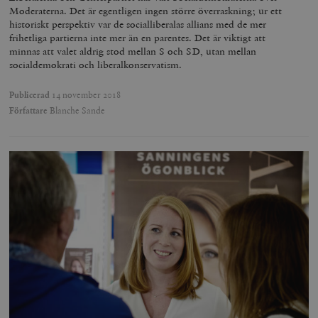
Moderaterna. Det är egentligen ingen större överraskning; ur ett
historiskt perspektiv var de socialliberalas allians med de mer
frihetliga partierna inte mer än en parentes. Det är viktigt att
minnas att valet aldrig stod mellan S och SD, utan mellan
socialdemokrati och liberalkonservatism.
Publicerad
14 november 2018
Författare
Blanche Sande