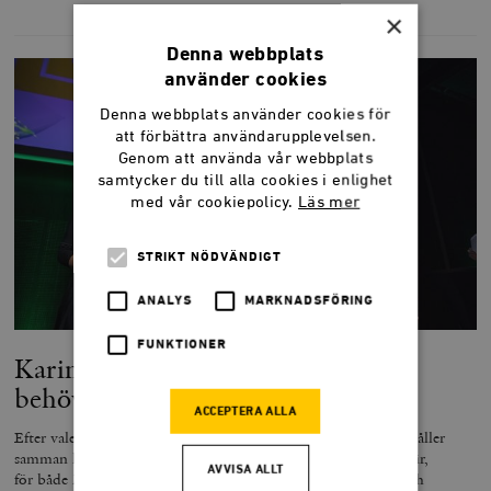
×
Denna webbplats
använder cookies
Denna webbplats använder cookies för
att förbättra användarupplevelsen.
Genom att använda vår webbplats
samtycker du till alla cookies i enlighet
med vår cookiepolicy.
Läs mer
STRIKT NÖDVÄNDIGT
ANALYS
MARKNADSFÖRING
FUNKTIONER
Karin Svanborg Sjövall: Alliansen
behöver hålla samman
ACCEPTERA ALLA
Efter valet återstår bara dåliga alternativ, men bara Alliansen håller
samman lär Sverige inte kollapsa än på ett tag. Svårigheten blir,
AVVISA ALLT
för både M och S, att förhålla sig till Sverigedemokraterna och