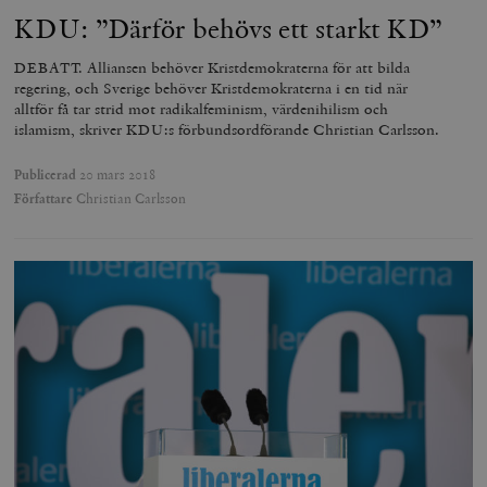
KDU: ”Därför behövs ett starkt KD”
DEBATT. Alliansen behöver Kristdemokraterna för att bilda
regering, och Sverige behöver Kristdemokraterna i en tid när
alltför få tar strid mot radikalfeminism, värdenihilism och
islamism, skriver KDU:s förbundsordförande Christian Carlsson.
Publicerad
20 mars 2018
Författare
Christian Carlsson