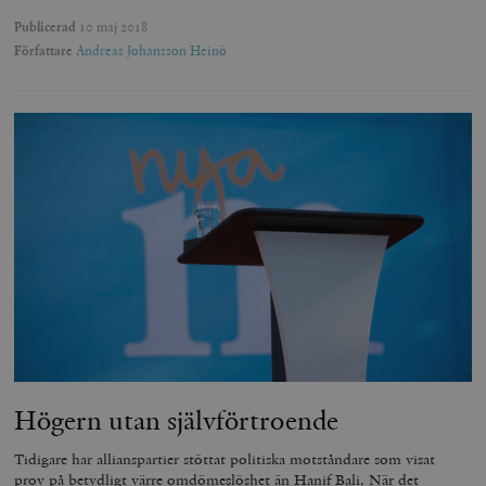
Publicerad
10 maj 2018
Författare
Andreas Johansson Heinö
Högern utan självförtroende
Tidigare har allianspartier stöttat politiska motståndare som visat
prov på betydligt värre omdömeslöshet än Hanif Bali. När det