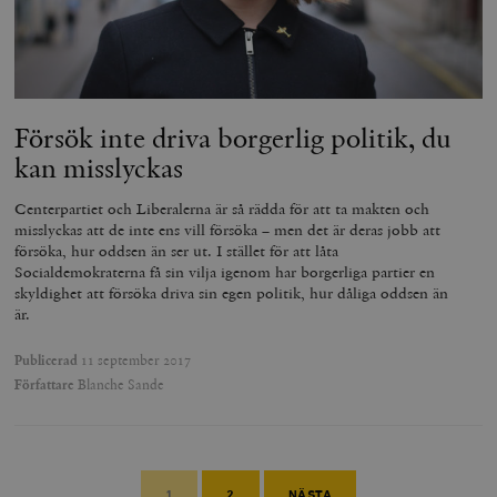
Försök inte driva borgerlig politik, du
kan misslyckas
Centerpartiet och Liberalerna är så rädda för att ta makten och
misslyckas att de inte ens vill försöka – men det är deras jobb att
försöka, hur oddsen än ser ut. I stället för att låta
Socialdemokraterna få sin vilja igenom har borgerliga partier en
skyldighet att försöka driva sin egen politik, hur dåliga oddsen än
är.
Publicerad
11 september 2017
Författare
Blanche Sande
1
2
NÄSTA