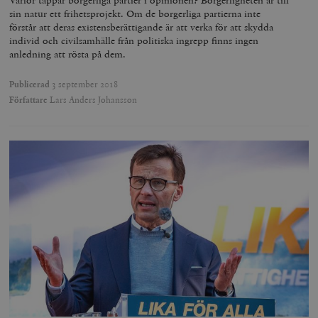
Varför tappar borgerliga partier i opinionen? Borgerligheten är till
sin natur ett frihetsprojekt. Om de borgerliga partierna inte
förstår att deras existensberättigande är att verka för att skydda
individ och civilsamhälle från politiska ingrepp finns ingen
anledning att rösta på dem.
Publicerad
3 september 2018
Författare
Lars Anders Johansson
woocommerce_items_in_cart
Automattic
S
Inc.
timbro.se
wp_woocommerce_session_[abcdef0123456789]
timbro.se
2
{32}
__cf_bm
Cloudflare
Inc.
m
.myfonts.net