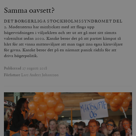
Samma oavsett?
_hjAbsoluteSessionInProgress
Hotjar Ltd
.timbro.se
m
DET BORGERLIGA STOCKHOLMSSYNDROMET DEL
2. Moderaterna har misslyckats med att fånga upp
högervridningen i väljarkåren och ser ut att gå mot sitt sämsta
valresultat sedan 2002. Kanske beror det på att partiet kämpat så
hårt för att vinna mittenväljare att man tagit sina egna kärnväljare
för givna. Kanske beror det på en närmast panisk rädsla för att
driva högerpolitik.
Publicerad
27 augusti 2018
Författare
Lars Anders Johansson
__cf_bm
Cloudflare
Inc.
m
.vimeo.com