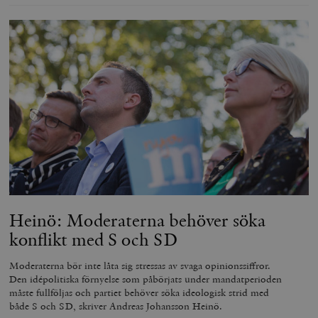
Heinö: Moderaterna behöver söka
konflikt med S och SD
Moderaterna bör inte låta sig stressas av svaga opinionssiffror.
Den idépolitiska förnyelse som påbörjats under mandatperioden
måste fullföljas och partiet behöver söka ideologisk strid med
både S och SD, skriver Andreas Johansson Heinö.