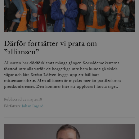
Leverantör
Namn
Utgång
B
/ Domän
Leverantör /
Därför fortsätter vi prata om
Namn
Utgång
Beskrivning
_ga
Google LLC
1 år 1
D
Domän
.timbro.se
månad
a
”alliansen”
U
YSC
Google LLC
Session
Denna cookie 
e
.youtube.com
av YouTube fö
G
spåra visning
Alliansen har dödförklarats många gånger. Socialdemokraterna
a
inbäddade vi
a
förstod inte alls varför de borgerliga inte bara kunde gå skilda
u
VISITOR_INFO1_LIVE
Google LLC
6
Denna cookie 
vägar och låta Stefan Löfven bygga upp ett hållbart
t
.youtube.com
månader
av Youtube fö
mittensamarbete. Men alliansen är mycket mer än partiledarnas
g
hålla reda på
k
presskonferenser. Den kommer inte att upplösas i första taget.
användarinst
i
för Youtube-v
w
inbäddade i
a
Publicerad
22 maj 2018
webbplatser;
s
också avgör
Författare
Johan Ingerö
f
webbplatsbe
w
använder den
eller gamla 
_gid
Google LLC
1 dag
D
av Youtube-
.timbro.se
G
gränssnittet.
o
v
mailchimp_landing_site
Mailchimp
28 dagar
o
timbro.se