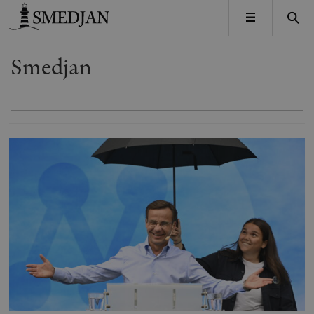
Timbro
MENY
Smedjan