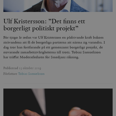
Ulf Kristersson: ”Det finns ett
borgerligt politiskt projekt”
För tjugo år sedan var Ulf Kristersson en pådrivande kraft bakom
strävandena att få de borgerliga partierna att närma sig varandra. I
dag tror han fortfarande på ett gemensamt borgerligt projekt, de
nuvarande samarbetssvårigheterna till trots. Tobias Samuelsson
har träffat Moderatledaren för Smedjans räkning.
Publicerad
15 oktober 2019
Författare
Tobias Samuelsson