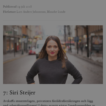
Publicerad
19 juli 2018
Författare
Lars Anders Johansson, Blanche Sande
7: Siri Steijer
Avskaffa semesterlagen, privatisera föräldraförsäkringen och lägg
ned arbetsförmedlingen! I detta avsnitt gästas Smedjanpodden av