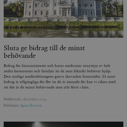
Sluta ge bidrag till de minst
behövande
Bidrag för lärarassistenter och barns mediciner utnyttjas av helt
andra kommuner och familjer än de som faktiskt behöver hjälp.
Den statliga omfördelningens grova skavanker framträder. Så snart
bidrag är tillgängliga för fler än de är ämnade för kan vi räkna med
att det är de minst behövande som står först i kön.
Publicerad
2 december 2019
Författare
Agnes Karnatz