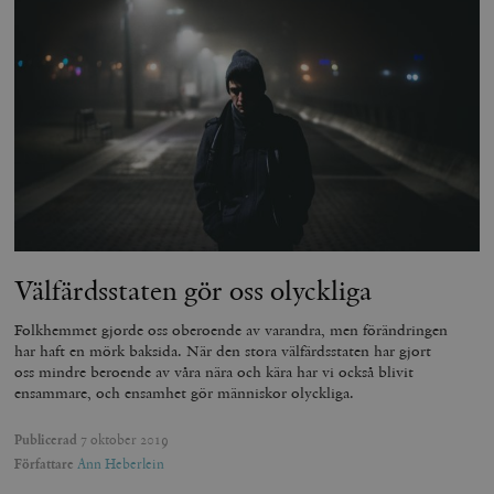
Välfärdsstaten gör oss olyckliga
Folkhemmet gjorde oss oberoende av varandra, men förändringen
har haft en mörk baksida. När den stora välfärdsstaten har gjort
oss mindre beroende av våra nära och kära har vi också blivit
ensammare, och ensamhet gör människor olyckliga.
Publicerad
7 oktober 2019
Författare
Ann Heberlein