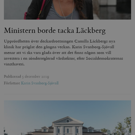
Ministern borde tacka Läckberg
Upprördheten över deckardrottningen Camilla Läckbergs nya
klinik har präglat den gångna veckan. Karin Svanborg-Sjövall
menar att vi ska vara glada över att det finns någon som vill
investera i en sönderreglerad vårdsektor, efter Socialdemokraternas
vinsthaveri.
Publicerad
5 december 2019
Författare
Karin Svanborg-Sjövall