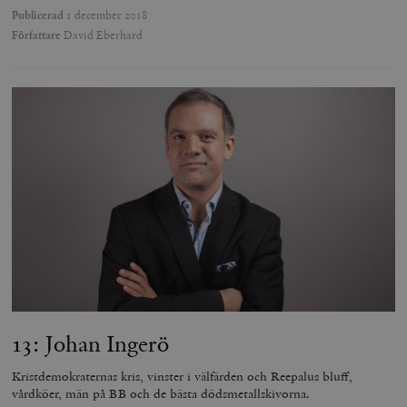
Publicerad
1 december 2018
Författare
David Eberhard
13: Johan Ingerö
Kristdemokraternas kris, vinster i välfärden och Reepalus bluff,
vårdköer, män på BB och de bästa dödsmetallskivorna.