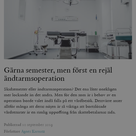
Gärna semester, men först en rejäl
ändtarmsoperation
Skidsemester eller ändtarmsoperation? Det ena låter onekligen
mer lockande än det andra. Men för den som är i behov av en
operation borde valet ändå falla på ett vårdbesök. Dessvärre anser
alltför många att deras nöjen är så viktiga att bortslösade
vårdresurser är en rimlig uppoffring från skattebetalarnas sida.
Publicerad
10 september 2019
Författare
Agnes Karnatz