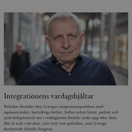
Integrationens vardagshjältar
Politiker försöker lösa Sveriges integrationsproblem med
ogenomtänkta, kortsiktiga beslut. Sedan måste lärare, poliser och
sjukvårdspersonal ute i verkligheten försöka städa upp efter dem.
Det är tack vare dem, inte tack vare politiken, som Sverige
fortfarande faktiskt fungerar.