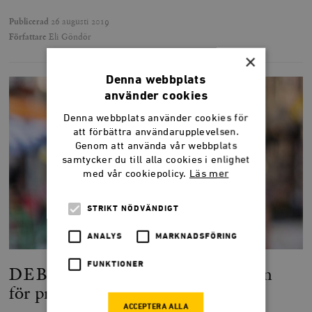
Publicerad
26 augusti 2019
Författare
Eli Göndör
×
Denna webbplats
använder cookies
Denna webbplats använder cookies för
att förbättra användarupplevelsen.
Genom att använda vår webbplats
samtycker du till alla cookies i enlighet
med vår cookiepolicy.
Läs mer
STRIKT NÖDVÄNDIGT
ANALYS
MARKNADSFÖRING
FUNKTIONER
DEBATT: Släpp beröringsskräcken
för privat vård
ACCEPTERA ALLA