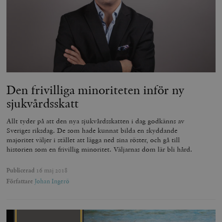
Den frivilliga minoriteten inför ny
sjukvårdsskatt
Allt tyder på att den nya sjukvårdsskatten i dag godkänns av
Sveriges riksdag. De som hade kunnat bilda en skyddande
majoritet väljer i stället att lägga ned sina röster, och gå till
historien som en frivillig minoritet. Väljarnas dom lär bli hård.
Publicerad
16 maj 2018
Författare
Johan Ingerö