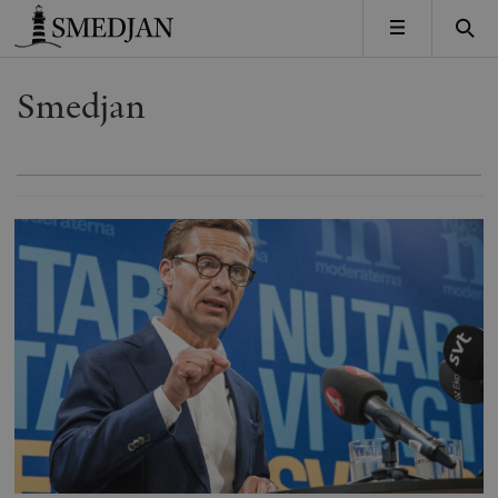
Timbro
MENY
Smedjan